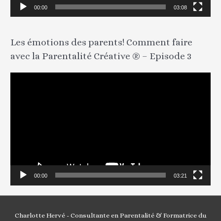
v
00:00
03:08
i
d
Les émotions des parents! Comment faire
é
avec la Parentalité Créative ® – Episode 3
o
L
e
c
t
e
u
r
v
00:00
03:21
i
d
é
Charlotte Hervé - Consultante en Parentalité & Formatrice du