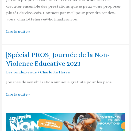
discuter ensemble des prestations que je peux vous proposer
plutôt de vive-voix. Contact: par mail pour prendre rendez-
vous: charlotteherve@hotmail.com ou
Lire la suite »
[Spécial PROS] Journée de la Non-
[Spécial
PROS]
Violence Educative 2023
Journée
Les rendez-vous
/
Charlotte Hervé
de
la
Journée de sensibilisation annuelle gratuite pour les pros
Non-
Violence
Lire la suite »
Educative
2023
[Spécial
PROS]
Journée