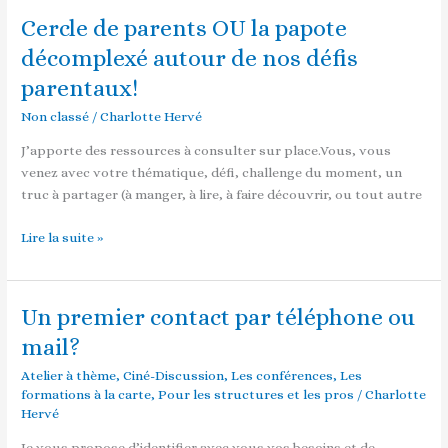
Cercle de parents OU la papote
Cercle
de
décomplexé autour de nos défis
parents
parentaux!
OU
la
Non classé
/
Charlotte Hervé
papote
J’apporte des ressources à consulter sur place.Vous, vous
décomplexé
venez avec votre thématique, défi, challenge du moment, un
autour
truc à partager (à manger, à lire, à faire découvrir, ou tout autre
de
nos
Lire la suite »
défis
parentaux!
Un premier contact par téléphone ou
Un
premier
mail?
contact
Atelier à thème
,
Ciné-Discussion
,
Les conférences
,
Les
par
formations à la carte
,
Pour les structures et les pros
/
Charlotte
téléphone
Hervé
ou
mail?
Je vous propose d’identifier avec vous vos besoins et de