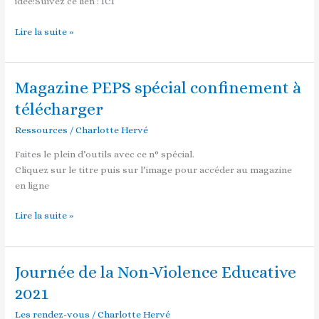
idée!Suivez ce lien : ICI
Lire la suite »
Magazine PEPS spécial confinement à
Magazine
PEPS
télécharger
spécial
Ressources
/
Charlotte Hervé
confinement
à
Faites le plein d’outils avec ce n° spécial.
télécharger
Cliquez sur le titre puis sur l’image pour accéder au magazine
en ligne
Lire la suite »
Journée de la Non-Violence Educative
Journée
de
2021
la
Les rendez-vous
/
Charlotte Hervé
Non-