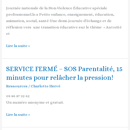
Violence
Journée nationale de la Non-Violence Éducative spéciale
Educative
professionnel.le.s Petite enfance, enseignement, éducation,
2021
animation, social, santé Une demi-journée d’échange et de
réflexion vers une transition éducative sur le thème « Autorité
et
Lire la suite »
SERVICE FERMÉ – SOS Parentalité, 15
SERVICE
FERMÉ
minutes pour relâcher la pression!
–
Ressources
/
Charlotte Hervé
SOS
Parentalité,
09 86 87 32 62
15
Un numéro anonyme et gratuit.
minutes
pour
Lire la suite »
relâcher
la