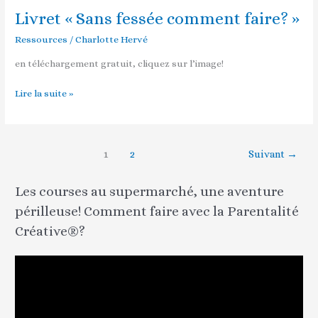
pression!
Livret « Sans fessée comment faire? »
Livret
« Sans
Ressources
/
Charlotte Hervé
fessée
comment
en téléchargement gratuit, cliquez sur l’image!
faire? »
Lire la suite »
1
2
Suivant
→
Les courses au supermarché, une aventure
périlleuse! Comment faire avec la Parentalité
Créative®?
L
e
c