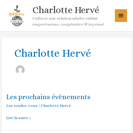
Aller
Menu
Charlotte Hervé
au
princ
contenu
Cultiver une relation adulte-enfant
respectueuse, coopérative & joyeuse!
Charlotte Hervé
Les prochains évènements
Les
prochains
Les rendez-vous
/
Charlotte Hervé
évènements
Lire la suite »