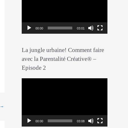
c
t
e
00:00
03:01
u
r
La jungle urbaine! Comment faire
v
avec la Parentalité Créative® –
i
Episode 2
d
é
L
o
e
c
→
t
e
00:00
03:08
u