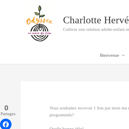
Aller
au
Charlotte Hervé
contenu
Cultiver une relation adulte-enfant 
Bienvenue
0
Vous souhaitez recevoir 1 fois par mois ma n
Partages
programmés?
Quelle bonne idée!