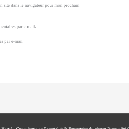
n site dans le navigateur pour mon prochain
ntaires par e-mail.
s par e-mail.
e Hervé - Consultante en Parentalité & Formatrice du réseau Parentalité 