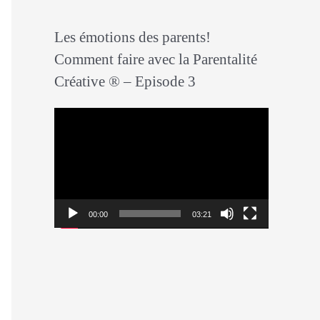
r
Les émotions des parents!
v
Comment faire avec la Parentalité
i
Créative ® – Episode 3
d
é
L
o
e
c
t
e
00:00
03:21
u
r
v
i
d