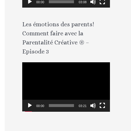
00:00
03:08
u
r
Les émotions des parents!
v
Comment faire avec la
i
d
Parentalité Créative ® –
é
Episode 3
o
L
e
c
t
e
00:00
03:21
u
r
v