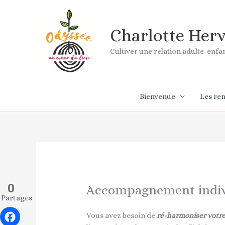
Aller
au
contenu
Charlotte Her
Cultiver une relation adulte-enf
Bienvenue
Les re
0
Accompagnement indiv
Partages
Vous avez besoin de
ré-harmoniser votre