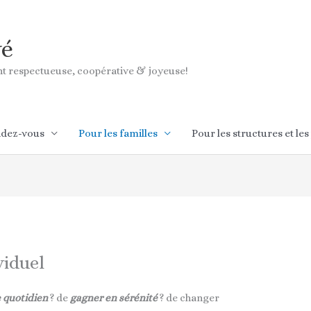
vé
ant respectueuse, coopérative & joyeuse!
ndez-vous
Pour les familles
Pour les structures et les
iduel
 quotidien
? de
gagner en sérénité
? de changer