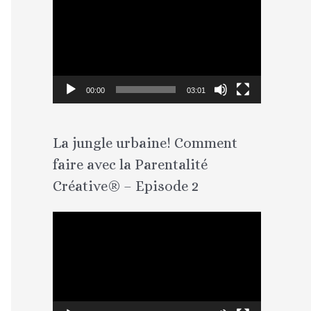
e
c
t
e
00:00
03:01
u
r
La jungle urbaine! Comment
v
faire avec la Parentalité
i
d
Créative® – Episode 2
é
L
o
e
c
t
e