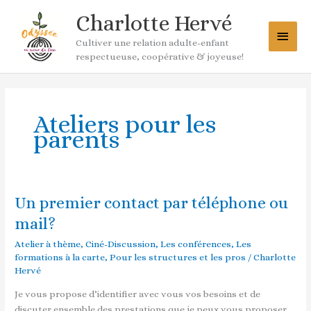
Aller
Menu
Charlotte Hervé
au
princ
contenu
Cultiver une relation adulte-enfant
respectueuse, coopérative & joyeuse!
Ateliers pour les
parents
Un premier contact par téléphone ou
Un
premier
mail?
contact
Atelier à thème
,
Ciné-Discussion
,
Les conférences
,
Les
par
formations à la carte
,
Pour les structures et les pros
/
Charlotte
téléphone
Hervé
ou
mail?
Je vous propose d’identifier avec vous vos besoins et de
discuter ensemble des prestations que je peux vous proposer