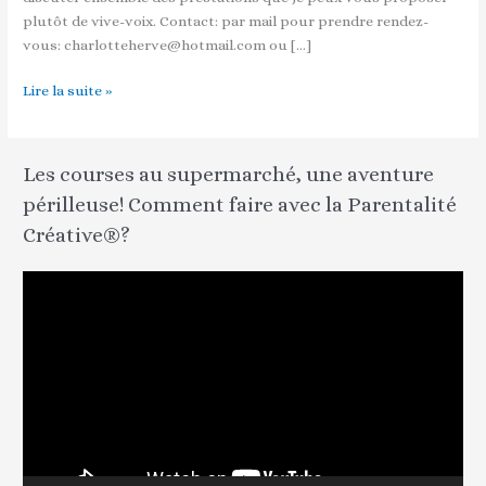
plutôt de vive-voix. Contact: par mail pour prendre rendez-
vous: charlotteherve@hotmail.com ou […]
Lire la suite »
Les courses au supermarché, une aventure
périlleuse! Comment faire avec la Parentalité
Créative®?
L
e
c
t
e
u
r