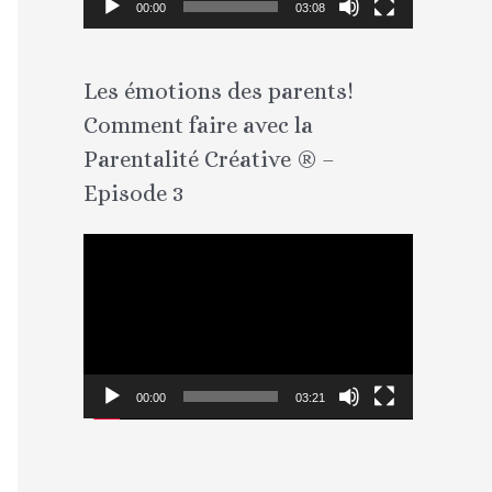
00:00
03:08
u
r
Les émotions des parents!
v
Comment faire avec la
i
d
Parentalité Créative ® –
é
Episode 3
o
L
e
c
t
e
00:00
03:21
u
r
v