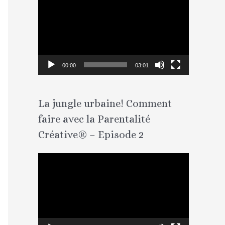
e
c
t
e
00:00
03:01
u
r
La jungle urbaine! Comment
v
faire avec la Parentalité
i
d
Créative® – Episode 2
é
L
o
e
c
t
e