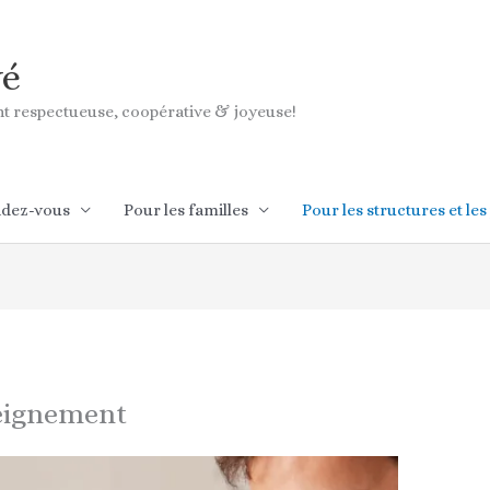
vé
ant respectueuse, coopérative & joyeuse!
ndez-vous
Pour les familles
Pour les structures et les
seignement