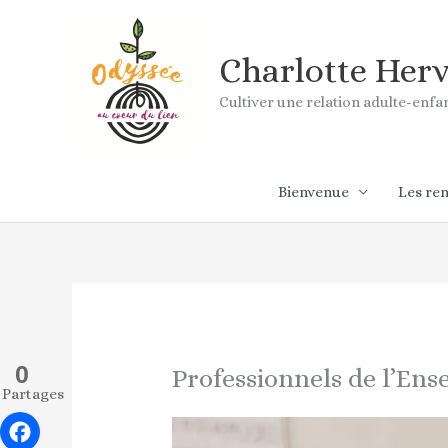
Aller
au
contenu
Charlotte Her
Cultiver une relation adulte-enf
Bienvenue
Les re
0
Professionnels de l’En
Partages