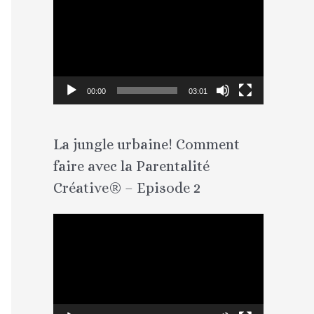
e
c
t
e
00:00
03:01
u
r
La jungle urbaine! Comment
v
faire avec la Parentalité
i
d
Créative® – Episode 2
é
L
o
e
c
t
e