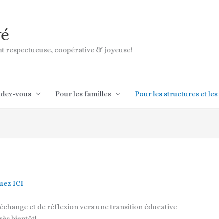
vé
ant respectueuse, coopérative & joyeuse!
ndez-vous
Pour les familles
Pour les structures et les
quez ICI
’échange et de réflexion vers une transition éducative
ès bientôt!