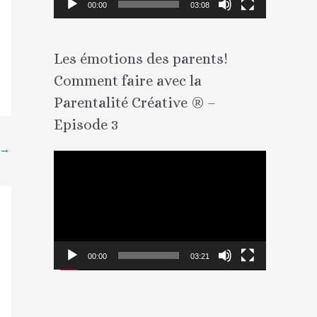
00:00
03:08
u
r
Les émotions des parents!
v
Comment faire avec la
i
d
Parentalité Créative ® –
é
Episode 3
o
→
L
e
c
t
e
00:00
03:21
u
r
v