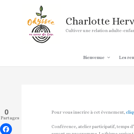
Aller
au
contenu
Charlotte Her
Cultiver une relation adulte-enf
Bienvenue
Les re
0
Pour vous inscrire à cet évenement,
cli
Partages
Conférence, atelier participatif, temps d
seront au programme. Le thème arrive tr