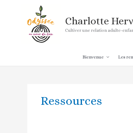
Aller
au
contenu
Charlotte Her
Cultiver une relation adulte-enf
Bienvenue
Les re
Ressources