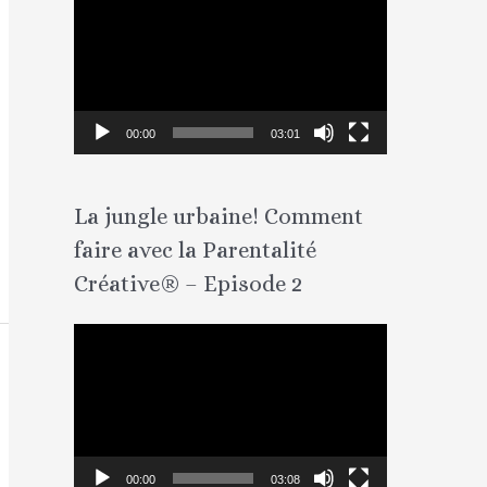
e
c
t
e
00:00
03:01
u
r
La jungle urbaine! Comment
v
faire avec la Parentalité
i
Créative® – Episode 2
d
é
L
o
e
c
t
e
00:00
03:08