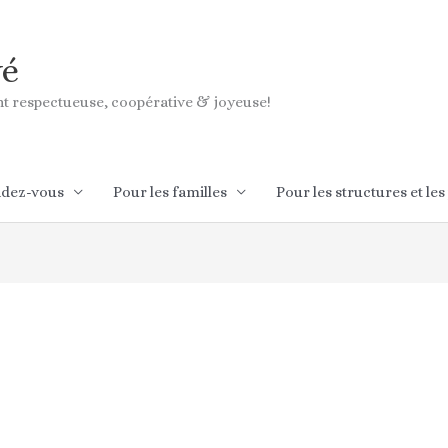
vé
ant respectueuse, coopérative & joyeuse!
ndez-vous
Pour les familles
Pour les structures et les