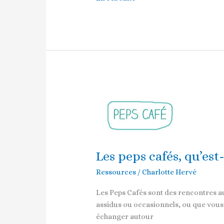
Les
peps
cafés,
qu’est-
ce
Les peps cafés, qu’est
que
c’est?
Ressources
/
Charlotte Hervé
Les Peps Cafés sont des rencontres 
assidus ou occasionnels, ou que vous
échanger autour