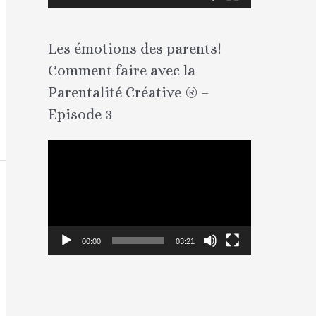
u
r
Les émotions des parents!
v
Comment faire avec la
i
Parentalité Créative ® –
d
Episode 3
é
o
L
e
c
t
e
00:00
03:21
u
r
v