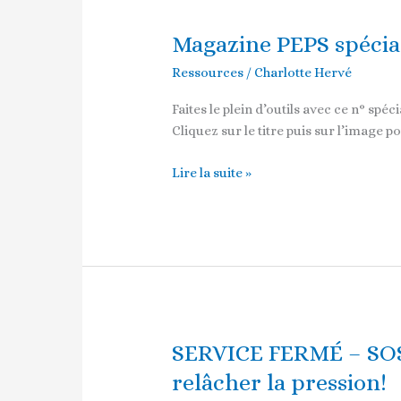
Magazine PEPS spécia
Magazine
PEPS
Ressources
/
Charlotte Hervé
spécial
confinement
Faites le plein d’outils avec ce n° spéci
à
Cliquez sur le titre puis sur l’image
télécharger
Lire la suite »
SERVICE FERMÉ – SOS 
SERVICE
FERMÉ
relâcher la pression!
–