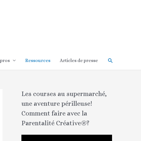
Rechercher
 pros
Ressources
Articles de presse
Les courses au supermarché,
une aventure périlleuse!
Comment faire avec la
Parentalité Créative®?
L