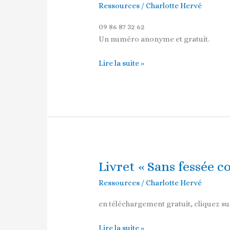
Ressources
/
Charlotte Hervé
SOS
Parentalité,
09 86 87 32 62
15
Un numéro anonyme et gratuit.
minutes
pour
Lire la suite »
relâcher
la
pression!
Livret « Sans fessée 
Livret
« Sans
Ressources
/
Charlotte Hervé
fessée
comment
en téléchargement gratuit, cliquez su
faire? »
Lire la suite »