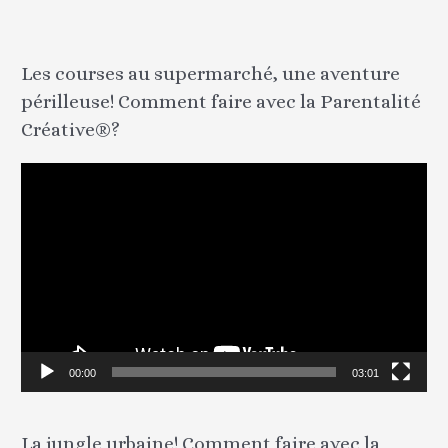
Les courses au supermarché, une aventure
périlleuse! Comment faire avec la Parentalité
Créative®?
L
e
c
t
e
u
r
v
00:00
03:01
i
d
La jungle urbaine! Comment faire avec la
é