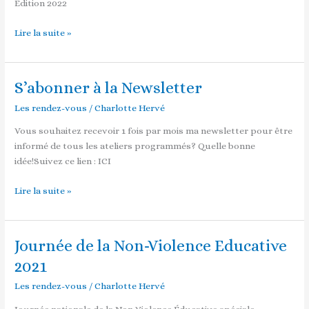
Edition 2022
Lire la suite »
S’abonner à la Newsletter
S’abonner
à
Les rendez-vous
/
Charlotte Hervé
la
Newsletter
Vous souhaitez recevoir 1 fois par mois ma newsletter pour être
informé de tous les ateliers programmés? Quelle bonne
idée!Suivez ce lien : ICI
Lire la suite »
Journée de la Non-Violence Educative
Journée
de
2021
la
Les rendez-vous
/
Charlotte Hervé
Non-
Violence