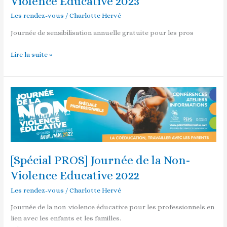
Violence Educative 2023
Journée
Les rendez-vous
/
Charlotte Hervé
de
la
Journée de sensibilisation annuelle gratuite pour les pros
Non-
Violence
Lire la suite »
Educative
2023
[Spécial
PROS]
Journée
de
la
Non-
[Spécial PROS] Journée de la Non-
Violence
Educative
Violence Educative 2022
2022
Les rendez-vous
/
Charlotte Hervé
Journée de la non-violence éducative pour les professionnels en
lien avec les enfants et les familles.