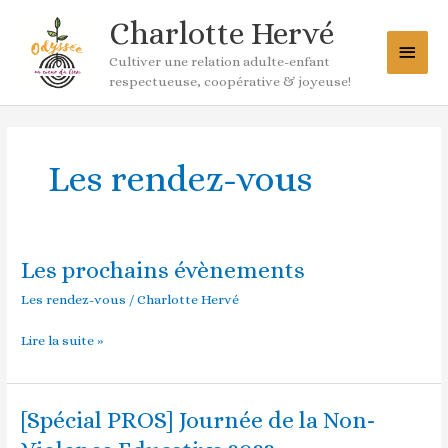
Aller
Menu
Charlotte Hervé
au
princ
contenu
Cultiver une relation adulte-enfant
respectueuse, coopérative & joyeuse!
Les rendez-vous
Les prochains évènements
Les
prochains
Les rendez-vous
/
Charlotte Hervé
évènements
Lire la suite »
[Spécial PROS] Journée de la Non-
[Spécial
PROS]