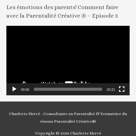
Les émotions des parents! Comment faire
é
avec la Parentalité Créative ® – Episode 3
o
L
e
c
t
e
u
r
v
00:00
03:21
i
d
é
Charlotte Hervé - Consultante en Parentalité & Formatrice du
o
réseau Parentalité Créative®
Copyright © 2026
Charlotte Hervé