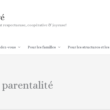
vé
ant respectueuse, coopérative & joyeuse!
ndez-vous
Pour les familles
Pour les structures et les
MERCREDI
JEUDI
VENDREDI
 parentalité