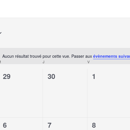
Aucun résultat trouvé pour cette vue. Passer aux
évènements suiva
Notice
M
J
V
0
0
0
29
30
1
évènement,
évènement,
évènement,
0
0
0
6
7
8