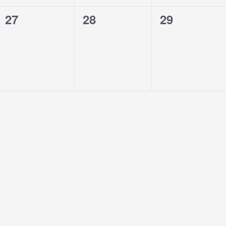
0
0
0
27
28
29
évènement,
évènement,
évènement,