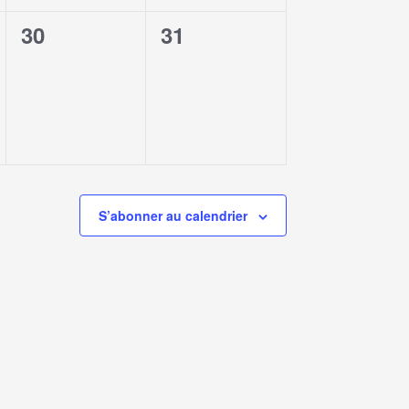
0
0
30
31
évènement,
évènement,
S’abonner au calendrier