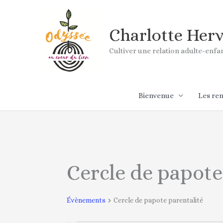
Aller
au
contenu
Charlotte Her
Cultiver une relation adulte-enf
Bienvenue
Les re
LUNDI
MARDI
Évènements
Cercle de papote
Évènements
Cercle de papote parentalité