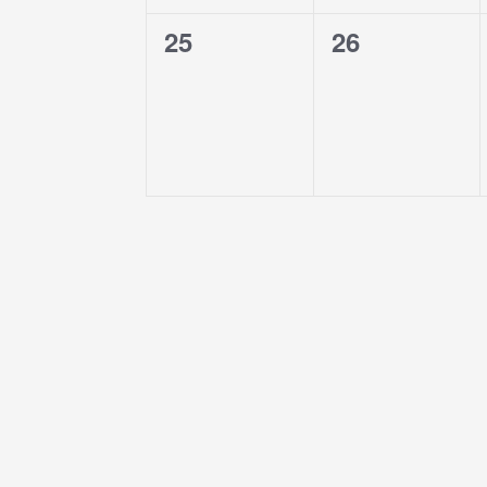
0
0
25
26
évènement,
évènement,