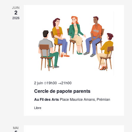
JUIN
2
2026
2 juin ⌚︎19h30
→
21h00
Cercle de papote parents
Au Fil des Arts
Place Maurice Amans, Prémian
Libre
MAI