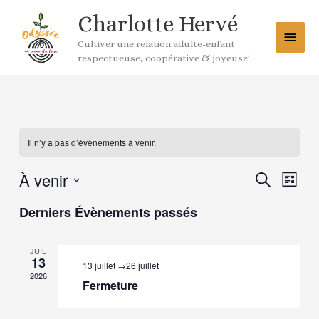
Aller
Menu
Charlotte Hervé
au
princ
contenu
Cultiver une relation adulte-enfant
respectueuse, coopérative & joyeuse!
Il n’y a pas d’évènements à venir.
À venir
Recherche
Naviga
Recherche
Liste
et
de
Sélectionnez
navigation
vues
Derniers Évènements passés
une
de
Évène
date.
vues
JUIL
Évènements
13
13 juillet
→
26 juillet
2026
Fermeture