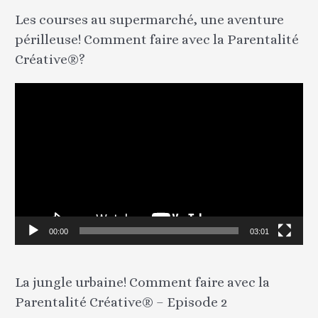
Les courses au supermarché, une aventure
périlleuse! Comment faire avec la Parentalité
Créative®?
L
e
c
t
e
u
r
v
00:00
03:01
i
d
La jungle urbaine! Comment faire avec la
é
Parentalité Créative® – Episode 2
o