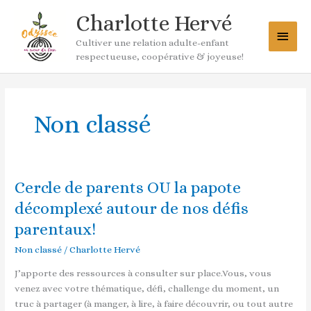
Aller
Menu
Charlotte Hervé
au
princ
contenu
Cultiver une relation adulte-enfant
respectueuse, coopérative & joyeuse!
Non classé
Cercle de parents OU la papote
Cercle
de
décomplexé autour de nos défis
parents
parentaux!
OU
la
Non classé
/
Charlotte Hervé
papote
J’apporte des ressources à consulter sur place.Vous, vous
décomplexé
venez avec votre thématique, défi, challenge du moment, un
autour
truc à partager (à manger, à lire, à faire découvrir, ou tout autre
de