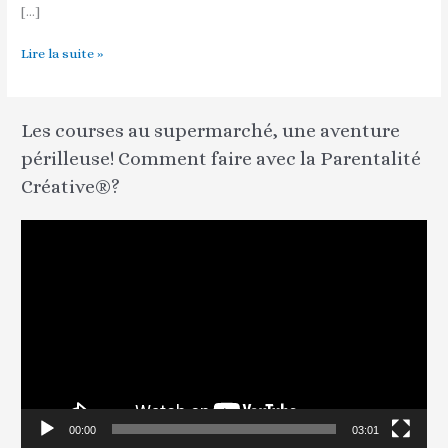
[…]
nos
défis
Lire la suite »
parentaux!
Les courses au supermarché, une aventure
périlleuse! Comment faire avec la Parentalité
Créative®?
L
e
c
t
e
u
r
v
00:00
03:01