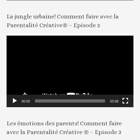
i
d
La jungle urbaine! Comment faire avec la
é
Parentalité Créative® – Episode 2
o
L
e
c
t
e
u
r
v
00:00
03:08
i
d
Les émotions des parents! Comment faire
é
avec la Parentalité Créative ® – Episode 3
o