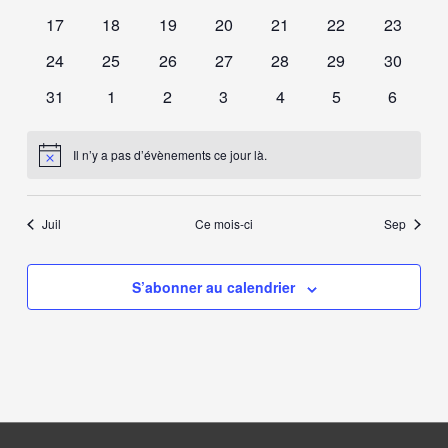
évènements
évènements
évènements
évènements
évènements
évènements
évèneme
0
0
0
0
0
0
0
17
18
19
20
21
22
23
évènements
évènements
évènements
évènements
évènements
évènements
évèneme
0
0
0
0
0
0
0
24
25
26
27
28
29
30
évènements
évènements
évènements
évènements
évènements
évènements
évèneme
0
0
0
0
0
0
0
31
1
2
3
4
5
6
évènements
évènements
évènements
évènements
évènements
évènements
évènem
Il n’y a pas d’évènements ce jour là.
Notice
Juil
Ce mois-ci
Sep
S’abonner au calendrier