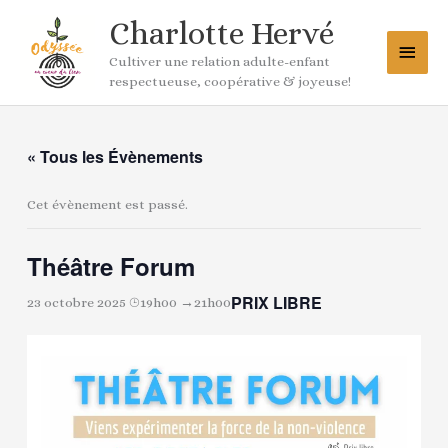
Aller
Menu
Charlotte Hervé
au
princ
contenu
Cultiver une relation adulte-enfant
respectueuse, coopérative & joyeuse!
« Tous les Évènements
Cet évènement est passé.
Théâtre Forum
PRIX LIBRE
23 octobre 2025 ⌚︎19h00
→
21h00