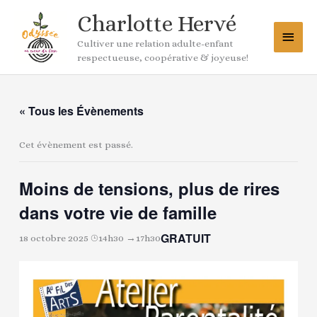
Aller
Menu
Charlotte Hervé
au
princ
contenu
Cultiver une relation adulte-enfant
respectueuse, coopérative & joyeuse!
« Tous les Évènements
Cet évènement est passé.
Moins de tensions, plus de rires
dans votre vie de famille
GRATUIT
18 octobre 2025 ⌚︎14h30
→
17h30