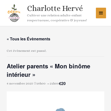
Aller
Menu
Charlotte Hervé
au
princ
contenu
Cultiver une relation adulte-enfant
respectueuse, coopérative & joyeuse!
« Tous les Évènements
Cet évènement est passé.
Atelier parents « Mon binôme
intérieur »
€20
4 novembre 2025 ⌚︎19h00
→
21h00